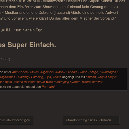
diese Fragen AUSWENDIG beantworten? Respekt und Super! Kannst Du das
nach dem Einzähler zum Showbeginn auf einmal kein Gesang mehr zu
h 4 Musiker und etliche Dutzend (Tausend) Gäste eine schnelle Antwort
n? Und vor allem, wie erklärst Du das alles dem Mischer der Vorband?
 „ÄHM…“ ist: hier ein Tip:
les Super Einfach.
 KISS ;)
rde unter
,
,
,
,
Abmischen / Mixen
Allgemein
Aufbau / Abbau
Bühne / Stage
Grundlagen /
,
,
,
abgelegt und mit
,
Signalfluss / Routing / Patching
Tips
Tricks
einfach
keep it simple
,
,
,
er simple
machs dir leicht
never work a changing system
nimms schwer
Setze ein Lesezeichen auf den
.
Permalink
on
e im Mix zu erzeugen
Mikrofonierung eines E-Gitarren Speakers