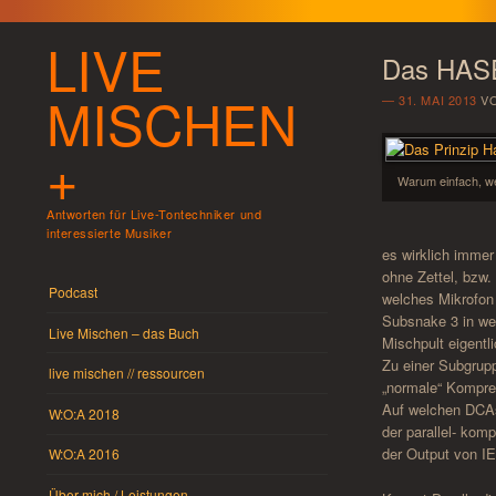
LIVE
Das HASE
MISCHEN
31. MAI 2013
V
+
Warum einfach, we
Antworten für Live-Tontechniker und
interessierte Musiker
es wirklich immer
ohne Zettel, bzw
Menü
Springe zum Inhalt
Podcast
welches Mikrofon 
Subsnake 3 in wel
Live Mischen – das Buch
Mischpult eigent
Zu einer Subgrup
live mischen // ressourcen
„normale“ Kompres
Auf welchen DCAs
W:O:A 2018
der parallel- ko
der Output von I
W:O:A 2016
Über mich / Leistungen