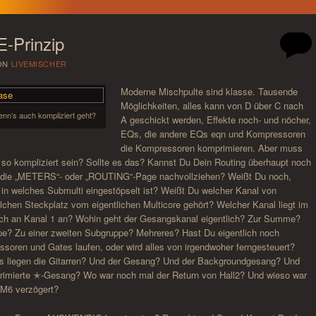
-Prinzip
ON
LIVEMISCHER
Moderne Mischpulte sind klasse. Tausende
Möglichkeiten, alles kann von D über C nach
nn’s auch kompliziert geht?
A geschickt werden, Effekte noch- und nöcher,
EQs, die andere EQs eqn und Kompressoren
die Kompressoren komprimieren. Aber muss
 so kompliziert sein? Sollte es das? Kannst Du Dein Routing überhaupt noch
. die „METERS“- oder „ROUTING“-Page nachvollziehen? Weißt Du noch,
in welches Submulti eingestöpselt ist? Weißt Du welcher Kanal von
chen Steckplatz vom eigentlichen Multicore gehört? Welcher Kanal liegt im
lich an Kanal 1 an? Wohin geht der Gesangskanal eigentlich? Zur Summe?
pe? Zu einer zweiten Subgruppe? Mehreres? Hast Du eigentlich noch
soren und Gates laufen, oder wird alles von irgendwoher ferngesteuert?
 liegen die Gitarren? Und der Gesang? Und der Backgroundgesang? Und
mprimierte ✭-Gesang? Wo war noch mal der Return von Hall2? Und wieso war
EM6 verzögert?