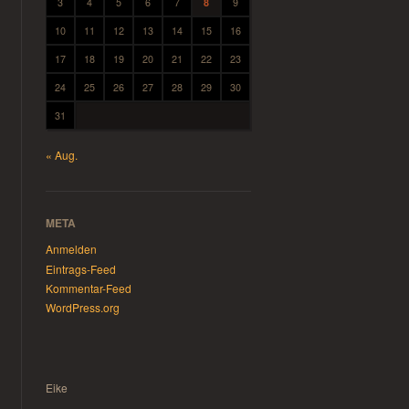
3
4
5
6
7
8
9
10
11
12
13
14
15
16
17
18
19
20
21
22
23
24
25
26
27
28
29
30
31
« Aug.
META
Anmelden
Eintrags-Feed
Kommentar-Feed
WordPress.org
Eike