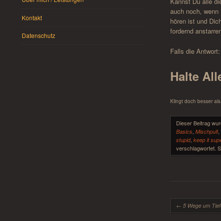
Kannst Du alle 
auch noch, wenn 
Kontakt
hören ist und Dic
fordernd anstarre
Datenschutz
Falls die Antwort:
Halte Al
Klingt doch besser als
Dieser Beitrag wu
,
Basics
Mischpult
,
stupid
keep it sup
verschlagwortet. 
Beitrags-Navigati
←
5 Wege um Tief