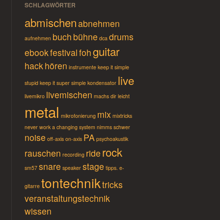
SCHLAGWÖRTER
abmischen
abnehmen
buch
bühne
drums
aufnehmen
dca
guitar
ebook
festival
foh
hack
hören
instrumente
keep it simple
live
stupid
keep it super simple
kondensator
livemischen
livemikro
machs dir leicht
metal
mix
mikrofonierung
mixtricks
never work a changing system
nimms schwer
noise
PA
off-axis
on-axis
psychoakustik
rock
rauschen
ride
recording
snare
stage
sm57
speaker
tipps. e-
tontechnik
tricks
gitarre
veranstaltungstechnik
wissen