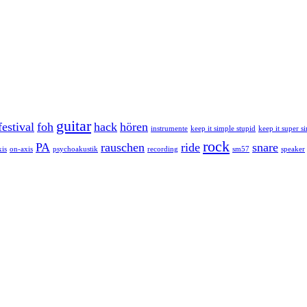
guitar
festival
foh
hack
hören
instrumente
keep it simple stupid
keep it super s
rock
PA
rauschen
ride
snare
xis
on-axis
psychoakustik
recording
sm57
speaker