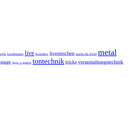
metal
live
livemischen
imple
kondensator
livemikro
machs dir leicht
tontechnik
stage
tricks
veranstaltungstechnik
tipps. e-gitarre