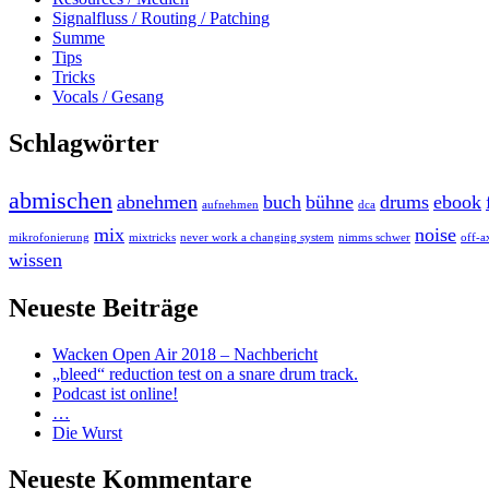
Signalfluss / Routing / Patching
Summe
Tips
Tricks
Vocals / Gesang
Schlagwörter
abmischen
abnehmen
buch
bühne
drums
ebook
aufnehmen
dca
mix
noise
mikrofonierung
mixtricks
never work a changing system
nimms schwer
off-a
wissen
Neueste Beiträge
Wacken Open Air 2018 – Nachbericht
„bleed“ reduction test on a snare drum track.
Podcast ist online!
…
Die Wurst
Neueste Kommentare