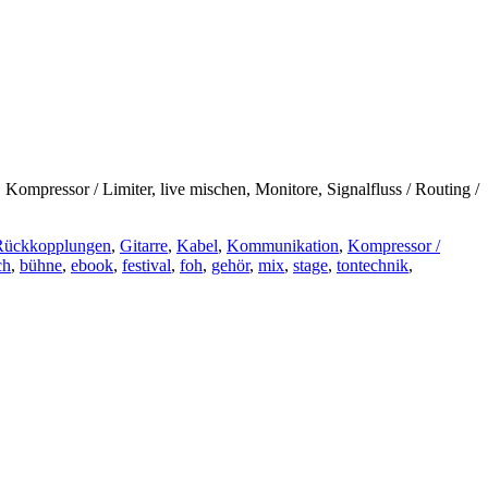
mpressor / Limiter, live mischen, Monitore, Signalfluss / Routing /
 Rückkopplungen
,
Gitarre
,
Kabel
,
Kommunikation
,
Kompressor /
ch
,
bühne
,
ebook
,
festival
,
foh
,
gehör
,
mix
,
stage
,
tontechnik
,