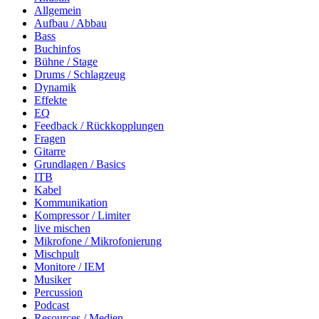
Allgemein
Aufbau / Abbau
Bass
Buchinfos
Bühne / Stage
Drums / Schlagzeug
Dynamik
Effekte
EQ
Feedback / Rückkopplungen
Fragen
Gitarre
Grundlagen / Basics
ITB
Kabel
Kommunikation
Kompressor / Limiter
live mischen
Mikrofone / Mikrofonierung
Mischpult
Monitore / IEM
Musiker
Percussion
Podcast
Resources / Medien