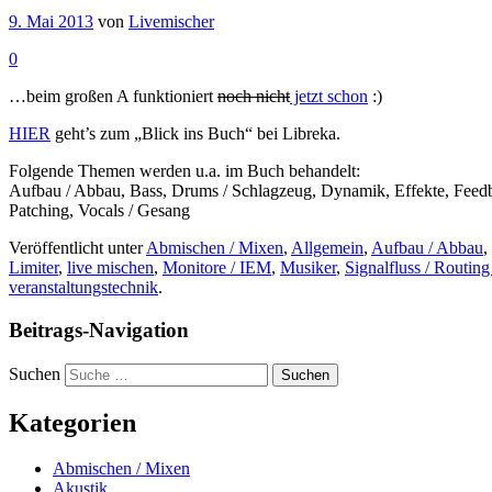
9. Mai 2013
von
Livemischer
0
…beim großen A funktioniert
noch nicht
jetzt schon
:)
HIER
geht’s zum „Blick ins Buch“ bei Libreka.
Folgende Themen werden u.a. im Buch behandelt:
Aufbau / Abbau, Bass, Drums / Schlagzeug, Dynamik, Effekte, Feedba
Patching, Vocals / Gesang
Veröffentlicht unter
Abmischen / Mixen
,
Allgemein
,
Aufbau / Abbau
,
Limiter
,
live mischen
,
Monitore / IEM
,
Musiker
,
Signalfluss / Routing
veranstaltungstechnik
.
Beitrags-Navigation
Suchen
Kategorien
Abmischen / Mixen
Akustik