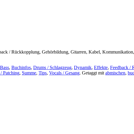
ck / Rückkopplung, Gehörbildung, Gitarren, Kabel, Kommunikation, Ko
Bass
,
Buchinfos
,
Drums / Schlagzeug
,
Dynamik
,
Effekte
,
Feedback /
 / Patching
,
Summe
,
Tips
,
Vocals / Gesang
.
Getaggt mit
abmischen
,
bu