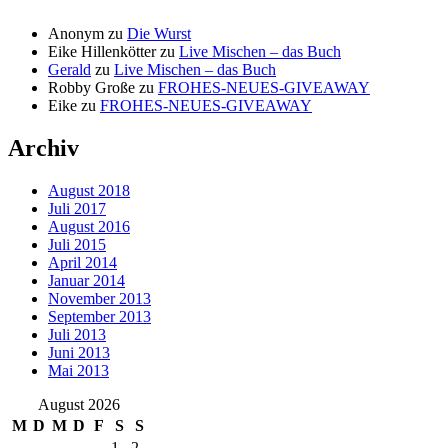
Anonym
zu
Die Wurst
Eike Hillenkötter
zu
Live Mischen – das Buch
Gerald
zu
Live Mischen – das Buch
Robby Große
zu
FROHES-NEUES-GIVEAWAY
Eike
zu
FROHES-NEUES-GIVEAWAY
Archiv
August 2018
Juli 2017
August 2016
Juli 2015
April 2014
Januar 2014
November 2013
September 2013
Juli 2013
Juni 2013
Mai 2013
August 2026
M
D
M
D
F
S
S
1
2