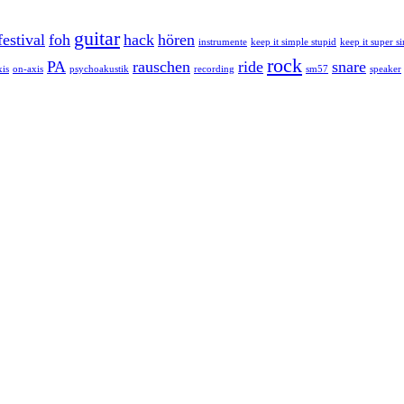
guitar
festival
foh
hack
hören
instrumente
keep it simple stupid
keep it super s
rock
PA
rauschen
ride
snare
xis
on-axis
psychoakustik
recording
sm57
speaker