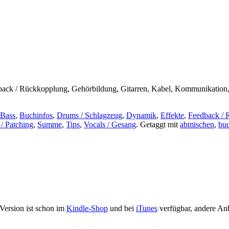
ck / Rückkopplung, Gehörbildung, Gitarren, Kabel, Kommunikation, Ko
Bass
,
Buchinfos
,
Drums / Schlagzeug
,
Dynamik
,
Effekte
,
Feedback /
 / Patching
,
Summe
,
Tips
,
Vocals / Gesang
.
Getaggt mit
abmischen
,
bu
Version ist schon im
Kindle-Shop
und bei
iTunes
verfügbar, andere Anb