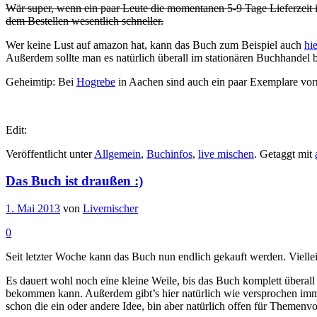
Wär super, wenn ein paar Leute die momentanen 5-9 Tage Lieferzeit 
dem Bestellen wesentlich schneller.
Wer keine Lust auf amazon hat, kann das Buch zum Beispiel auch
hie
Außerdem sollte man es natürlich überall im stationären Buchhandel 
Geheimtip: Bei
Hogrebe
in Aachen sind auch ein paar Exemplare vorrä
Edit:
Veröffentlicht unter
Allgemein
,
Buchinfos
,
live mischen
.
Getaggt mit
Das Buch ist draußen :)
1. Mai 2013
von
Livemischer
0
Seit letzter Woche kann das Buch nun endlich gekauft werden. Vielleic
Es dauert wohl noch eine kleine Weile, bis das Buch komplett überall 
bekommen kann. Außerdem gibt’s hier natürlich wie versprochen im
schon die ein oder andere Idee, bin aber natürlich offen für Themenvo