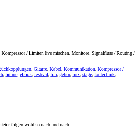
mpressor / Limiter, live mischen, Monitore, Signalfluss / Routing /
 Rückkopplungen
,
Gitarre
,
Kabel
,
Kommunikation
,
Kompressor /
ch
,
bühne
,
ebook
,
festival
,
foh
,
gehör
,
mix
,
stage
,
tontechnik
,
ieter folgen wohl so nach und nach.