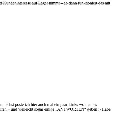
i Kundeninteresse auf Lager nimmt – ab dann funktioniert das mit
 Demnächst poste ich hier auch mal ein paar Links wo man es
reifen – und vielleicht sogar einige „ANTWORTEN“ geben ;) Habe