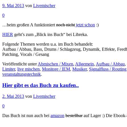
9. Mai 2013
von
Livemischer
0
…beim großen A funktioniert
noch nicht
jetzt schon
:)
HIER
geht’s zum „Blick ins Buch“ bei Libreka.
Folgende Themen werden u.a. im Buch behandelt:
Aufbau / Abbau, Bass, Drums / Schlagzeug, Dynamik, Effekte, Feedba
Patching, Vocals / Gesang
Veröffentlicht unter
Abmischen / Mixen
,
Allgemein
,
Aufbau / Abbau
,
Limiter
,
live mischen
,
Monitore / IEM
,
Musiker
,
Signalfluss / Routing
veranstaltungstechnik
.
Hier gibt es das Buch zu kaufen..
2. Mai 2013
von
Livemischer
0
Das Buch ist nun auch bei
amazon
bestellbar
auf Lager :) Die Ebook-