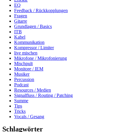
EQ
Feedback / Rückkopplungen
Fragen
Gitarre
Grundlagen / Basics
ITB
Kabel
Kommunikation
Kompressor / Limiter
live mischen
Mikrofone / Mikrofonierung
Mischpult
Monitore / IEM
Musiker
Percussion
Podcast
Resources / Medien
Signalfluss / Routing / Patching
Summe
Tips
Tricks
Vocals / Gesang
Schlagwörter