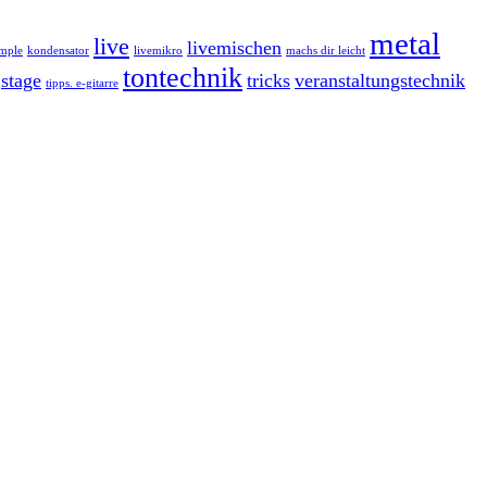
metal
live
livemischen
imple
kondensator
livemikro
machs dir leicht
tontechnik
stage
tricks
veranstaltungstechnik
tipps. e-gitarre