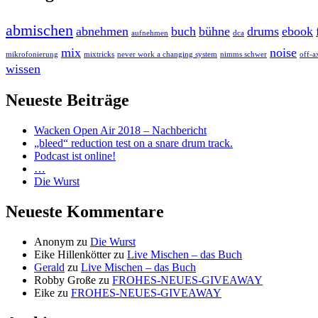
abmischen
abnehmen
buch
bühne
drums
ebook
aufnehmen
dca
mix
noise
mikrofonierung
mixtricks
never work a changing system
nimms schwer
off-a
wissen
Neueste Beiträge
Wacken Open Air 2018 – Nachbericht
„bleed“ reduction test on a snare drum track.
Podcast ist online!
…
Die Wurst
Neueste Kommentare
Anonym
zu
Die Wurst
Eike Hillenkötter
zu
Live Mischen – das Buch
Gerald
zu
Live Mischen – das Buch
Robby Große
zu
FROHES-NEUES-GIVEAWAY
Eike
zu
FROHES-NEUES-GIVEAWAY