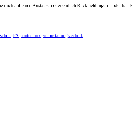
freue mich auf einen Austausch oder einfach Rückmeldungen – oder hal
schen
,
PA
,
tontechnik
,
veranstaltungstechnik
.