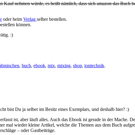
in Kauf nehmen würde, es heißt nämlich, dass sich amazon das Buch be
r
oder beim
Verlag
selber bestellen.
bestellen können.
tig. :)
abmischen
,
buch
,
ebook
,
mix
,
mixing
,
shop
,
tontechnik
.
ht bist Du ja selber im Besitz eines Exemplars, und deshalb hier? :)
erfasst ist, aber läuft alles. Auch das Ebook ist gerade in der Mache.
mer mal wieder kleine Artikel, welche die Themen aus dem Buch aufg
rschläge – oder Gastbeiträge.